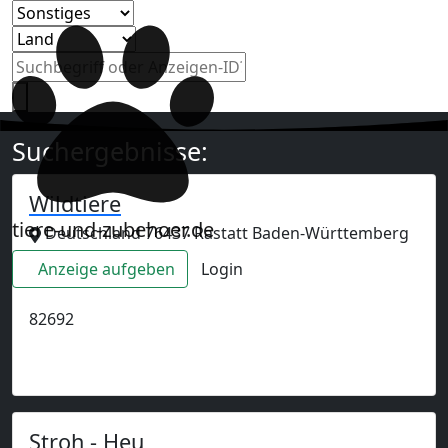
Suchergebnisse:
Wildtiere
tiere-und-zubehoer.de
Deutschland 76437 Rastatt Baden-Württemberg
Anzeige aufgeben
Login
Anzeige
82692
Stroh - Heu