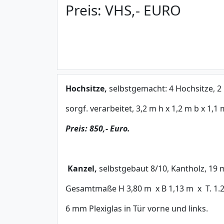
Preis:
VHS,- EURO
Kontakt
Hochsitze,
selbstgemacht: 4 Hochsitze, 2 R
sorgf. verarbeitet, 3,2 m h x 1,2 m b x 1,
Preis: 850,- Euro.
Kanzel,
selbstgebaut 8/10, Kantholz, 19
Gesamtmaße H 3,80 m x B 1,13 m x T. 1.20 
6 mm Plexiglas in Tür vorne und links.